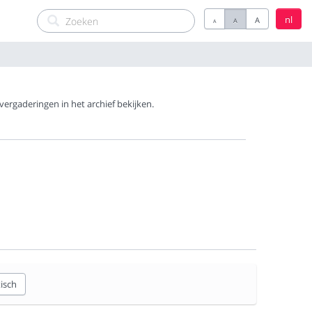
nl
A
A
A
rgaderingen in het archief bekijken.
tisch