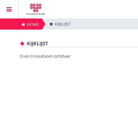
KIJKLIJST
HOME
Home
KIJKLIJST
Vergaderingen
0 van 0 resultaten zichtbaar
Live vergaderingen
Kijklijst
Zoeken
Privacybeleid