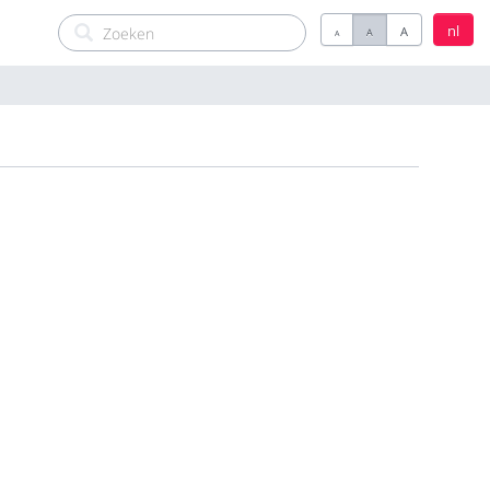
nl
A
A
A