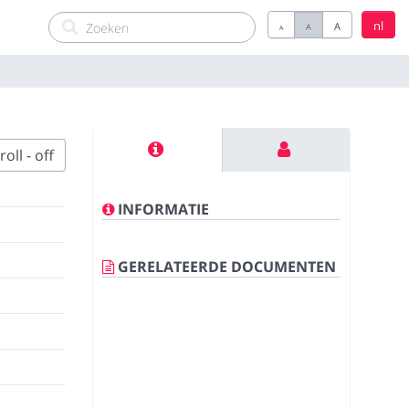
nl
A
A
A
oll - off
INFORMATIE
GERELATEERDE DOCUMENTEN