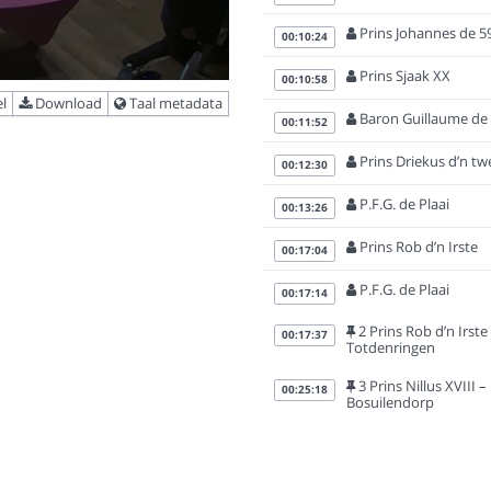
Prins Johannes de 5
00:10:24
Prins Sjaak XX
00:10:58
l
Download
Taal metadata
Baron Guillaume de l
00:11:52
Prins Driekus d’n tw
00:12:30
P.F.G. de Plaai
00:13:26
Prins Rob d’n Irste
00:17:04
P.F.G. de Plaai
00:17:14
2 Prins Rob d’n Irste
00:17:37
Totdenringen
3 Prins Nillus XVIII –
00:25:18
Bosuilendorp
4 Prins Laurentius –
00:40:29
Giegeldonk