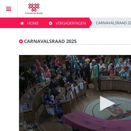
CARNAVALSRAAD 2
HOME
VERGADERINGEN
Home
CARNAVALSRAAD 2025
Vergaderingen
Live vergaderingen
Kijklijst
Zoeken
Privacybeleid