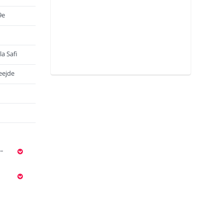
9e
a Safi
eejde
 –