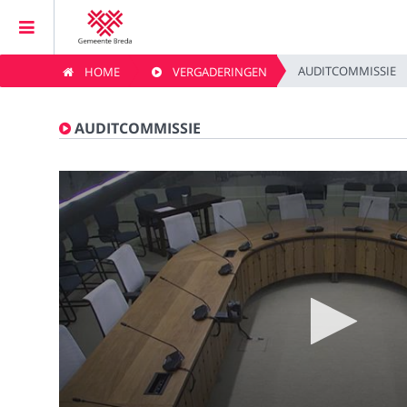
AUDITCOMMISSIE
HOME
VERGADERINGEN
Home
AUDITCOMMISSIE
Vergaderingen
Live vergaderingen
Kijklijst
Zoeken
Privacybeleid