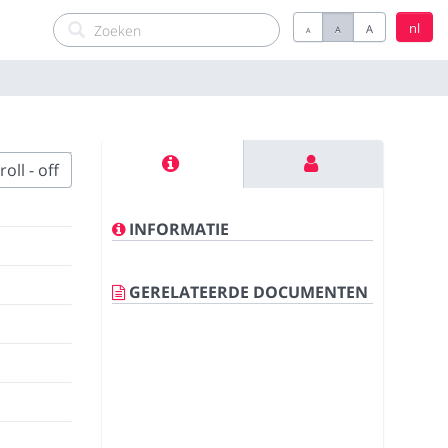
nl
A
A
A
oll - off
INFORMATIE
GERELATEERDE DOCUMENTEN