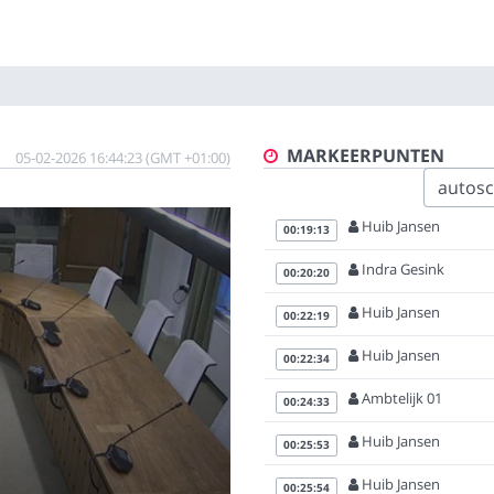
MARKEERPUNTEN
05-02-2026 16:44:23 (GMT +01:00)
autoscr
Huib Jansen
00:19:13
Indra Gesink
00:20:20
Huib Jansen
00:22:19
Huib Jansen
00:22:34
Ambtelijk 01
00:24:33
Huib Jansen
00:25:53
Huib Jansen
00:25:54